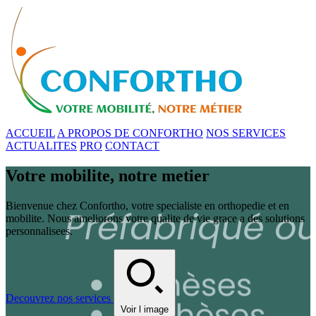
ACCUEIL
A PROPOS DE CONFORTHO
NOS SERVICES
ACTUALITES
PRO
CONTACT
Votre mobilite, notre metier
Bienvenue chez Confortho, votre specialiste en orthopedie et en
mobilite. Nous ameliorons votre qualite de vie grace a des solutions
personnalisees.
Decouvrez nos services
Voir l image