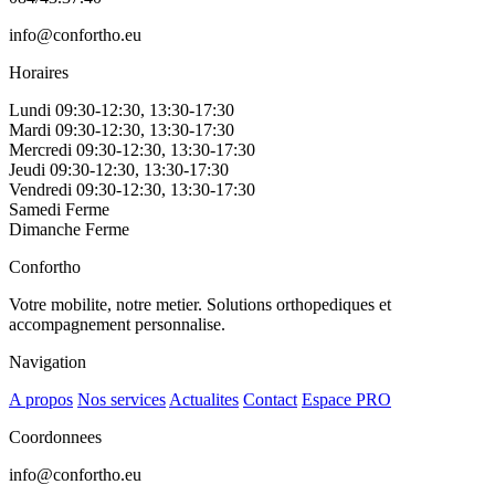
info@confortho.eu
Horaires
Lundi
09:30-12:30, 13:30-17:30
Mardi
09:30-12:30, 13:30-17:30
Mercredi
09:30-12:30, 13:30-17:30
Jeudi
09:30-12:30, 13:30-17:30
Vendredi
09:30-12:30, 13:30-17:30
Samedi
Ferme
Dimanche
Ferme
Leaflet
|
© OpenStreetMap contributors © CARTO
+
Confortho
−
Votre mobilite, notre metier. Solutions orthopediques et
accompagnement personnalise.
Navigation
A propos
Nos services
Actualites
Contact
Espace PRO
Coordonnees
info@confortho.eu